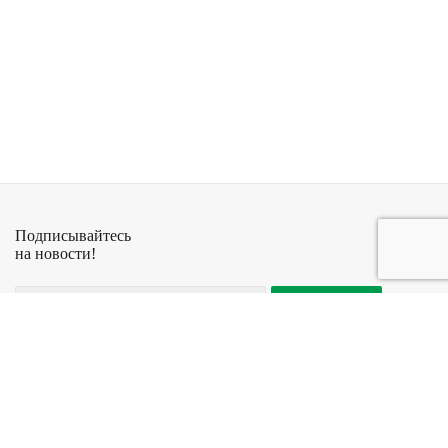
Подписывайтесь
на новости!
+7 (927) 029-08-45
© Антикварный
Компания
Информация
салон Стрелец