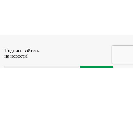
Подписывайтесь
на новости!
+7 (927) 029-08-45
© Антикварный
Компания
Информация
салон Стрелец
Контакты