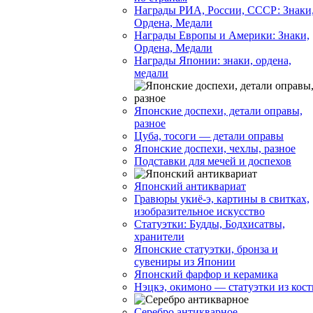
Награды РИА, России, СССР: Знаки
Ордена, Медали
Награды Европы и Америки: Знаки,
Ордена, Медали
Награды Японии: знаки, ордена,
медали
Японские доспехи, детали оправы,
разное
Цуба, тосоги — детали оправы
Японские доспехи, чехлы, разное
Подставки для мечей и доспехов
Японский антиквариат
Гравюры укиё-э, картины в свитках,
изобразительное искусство
Статуэтки: Будды, Бодхисатвы,
хранители
Японские статуэтки, бронза и
сувениры из Японии
Японский фарфор и керамика
Нэцкэ, окимоно — статуэтки из кост
Серебро антикварное