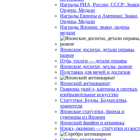
Награды РИА, России, СССР: Знаки
Ордена, Медали
Награды Европы и Америки: Знаки,
Ордена, Медали
Награды Японии: знаки, ордена,
медали
Японские доспехи, детали оправы,
разное
Цуба, тосоги — детали оправы
Японские доспехи, чехлы, разное
Подставки для мечей и доспехов
Японский антиквариат
Гравюры укиё-э, картины в свитках,
изобразительное искусство
Статуэтки: Будды, Бодхисатвы,
хранители
Японские статуэтки, бронза и
сувениры из Японии
Японский фарфор и керамика
Нэцкэ, окимоно — статуэтки из кост
Серебро антикварное