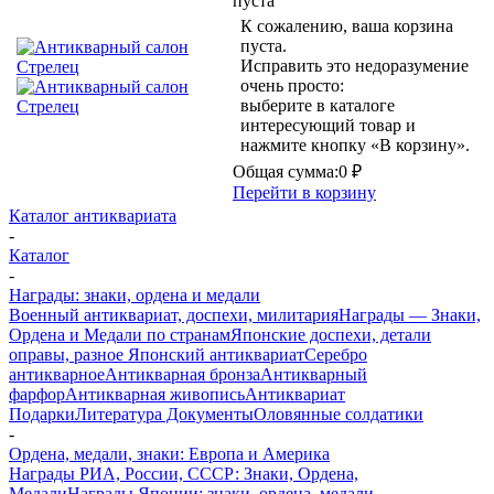
пуста
К сожалению, ваша корзина
пуста.
Исправить это недоразумение
очень просто:
выберите в каталоге
интересующий товар и
нажмите кнопку «В корзину».
Общая сумма:
0 ₽
Перейти в корзину
Каталог антиквариата
-
Каталог
-
Награды: знаки, ордена и медали
Военный антиквариат, доспехи, милитария
Награды — Знаки,
Ордена и Медали по странам
Японские доспехи, детали
оправы, разное
Японский антиквариат
Серебро
антикварное
Антикварная бронза
Антикварный
фарфор
Антикварная живопись
Антиквариат
Подарки
Литература Документы
Оловянные солдатики
-
Ордена, медали, знаки: Европа и Америка
Награды РИА, России, СССР: Знаки, Ордена,
Медали
Награды Японии: знаки, ордена, медали