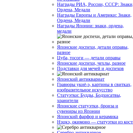
Награды РИА, России, СССР: Знаки
Ордена, Медали
Награды Европы и Америки: Знаки,
Ордена, Медали
Награды Японии: знаки, ордена,
медали
Японские доспехи, детали оправы,
разное
Цуба, тосоги — детали оправы
Японские доспехи, чехлы, разное
Подставки для мечей и доспехов
Японский антиквариат
Гравюры укиё-э, картины в свитках,
изобразительное искусство
Статуэтки: Будды, Бодхисатвы,
хранители
Японские статуэтки, бронза и
сувениры из Японии
Японский фарфор и керамика
Нэцкэ, окимоно — статуэтки из кост
Серебро антикварное