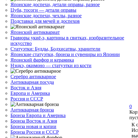
Японские доспехи, детали оправы, разное
Цуба, тосоги — детали оправы
Японские доспехи, чехлы, разное
Подставки для мечей и доспехов
Японский антиквариат
Гравюры укиё-э, картины в свитках, изобразительное
искусство
Статуэтки: Будды, Бодхисатвы, хранители
Японские статуэтки, бронза и сувениры из Японии
Японский фарфор и керамика
Нэцкэ, окимоно — статуэтки из кости
Серебро антикварное
Антикварная посуда
Восток и Азия
Европа и Америка
Россия и СССР
0
Антикварная бронза
Кор
Бронза Европа и Америка
пус
Бронза Восток и Азия
К 
Бронза новая и копии
Ис
Бронза Россия и СССР
вы