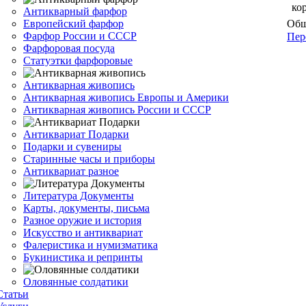
ко
Антикварный фарфор
Европейский фарфор
Общ
Фарфор России и СССР
Пер
Фарфоровая посуда
Статуэтки фарфоровые
Антикварная живопись
Антикварная живопись Европы и Америки
Антикварная живопись России и СССР
Антиквариат Подарки
Подарки и сувениры
Старинные часы и приборы
Антиквариат разное
Литература Документы
Карты, документы, письма
Разное оружие и история
Искусство и антиквариат
Фалеристика и нумизматика
Букинистика и репринты
Оловянные солдатики
Статьи