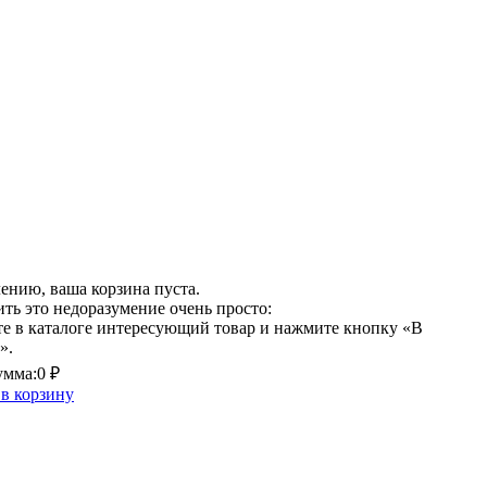
ению, ваша корзина пуста.
ть это недоразумение очень просто:
е в каталоге интересующий товар и нажмите кнопку «В
».
умма:
0 ₽
в корзину