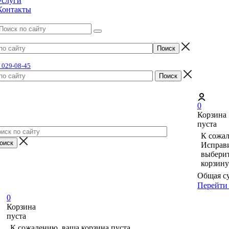
Услуги
Контакты
) 029-08-45
0
Корзина
пуста
К сожал
Исправи
выберит
корзину
Общая с
Перейти 
0
Корзина
пуста
К сожалению, ваша корзина пуста.