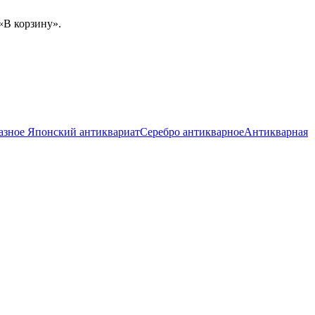
«В корзину».
разное
Японский антиквариат
Серебро антикварное
Антикварная