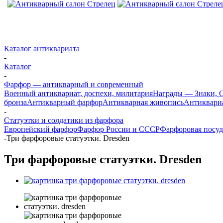
Каталог антиквариата
-
Каталог
-
Фарфор — антикварный и современный
Военный антиквариат, доспехи, милитария
Награды — Знаки, О
бронза
Антикварный фарфор
Антикварная живопись
Антиквари
-
Статуэтки и солдатики из фарфора
Европейский фарфор
Фарфор России и СССР
Фарфоровая посуд
-
Три фарфоровые статуэтки. Dresden
Три фарфоровые статуэтки. Dresden