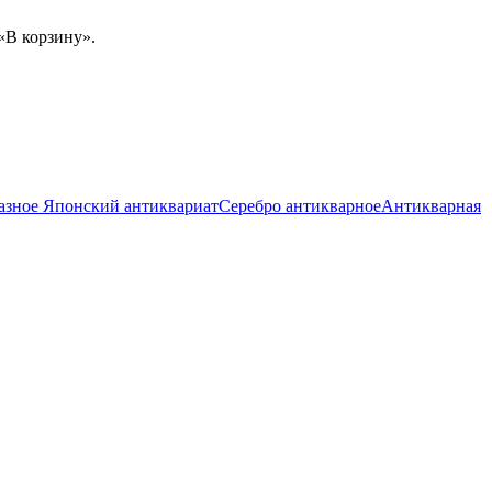
«В корзину».
разное
Японский антиквариат
Серебро антикварное
Антикварная