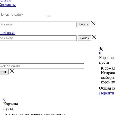
Услуги
Контакты
) 029-08-45
0
Корзина
пуста
К сожал
Исправи
выберит
корзину
Общая с
Перейти 
0
Корзина
пуста
К сожалению, ваша корзина пуста.