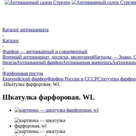
Каталог антиквариата
-
Каталог
-
Фарфор — антикварный и современный
Военный антиквариат, доспехи, милитария
Награды — Знаки, О
бронза
Антикварный фарфор
Антикварная живопись
Антиквари
-
Фарфоровая посуда
Европейский фарфор
Фарфор России и СССР
Статуэтки фарфо
-
Шкатулка фарфоровая. WL
Шкатулка фарфоровая. WL