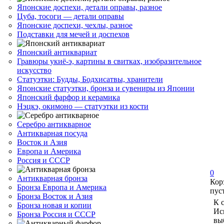
Японские доспехи, детали оправы, разное
Цуба, тосоги — детали оправы
Японские доспехи, чехлы, разное
Подставки для мечей и доспехов
Японский антиквариат
Гравюры укиё-э, картины в свитках, изобразительное
искусство
Статуэтки: Будды, Бодхисатвы, хранители
Японские статуэтки, бронза и сувениры из Японии
Японский фарфор и керамика
Нэцкэ, окимоно — статуэтки из кости
Серебро антикварное
Антикварная посуда
Восток и Азия
Европа и Америка
Россия и СССР
0
Антикварная бронза
Кор
Бронза Европа и Америка
пус
Бронза Восток и Азия
К 
Бронза новая и копии
Ис
Бронза Россия и СССР
вы