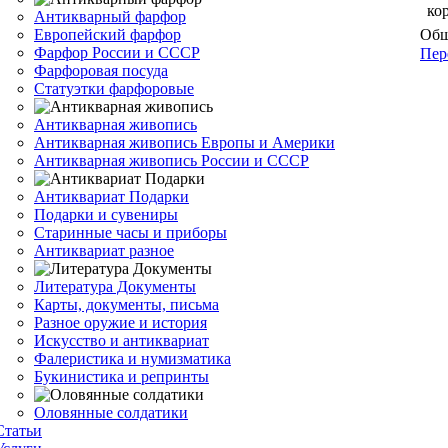
ко
Антикварный фарфор
Европейский фарфор
Общ
Фарфор России и СССР
Пер
Фарфоровая посуда
Статуэтки фарфоровые
Антикварная живопись
Антикварная живопись Европы и Америки
Антикварная живопись России и СССР
Антиквариат Подарки
Подарки и сувениры
Старинные часы и приборы
Антиквариат разное
Литература Документы
Карты, документы, письма
Разное оружие и история
Искусство и антиквариат
Фалеристика и нумизматика
Букинистика и репринты
Оловянные солдатики
Статьи