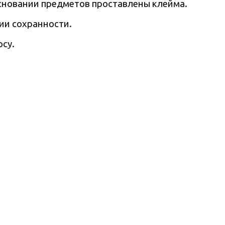
основании предметов проставлены клейма.
ии сохранности.
су.