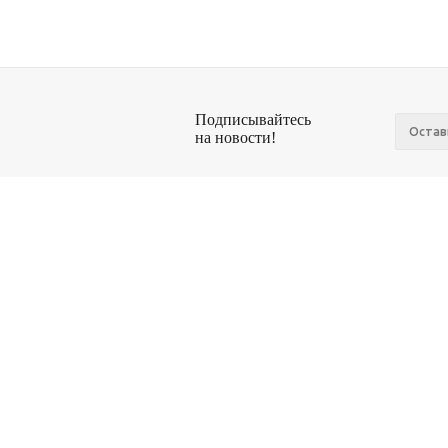
Подписывайтесь
на новости!
© Антикварный салон Стрелец
Компан
О компа
Новости
Сотрудн
Отзывы