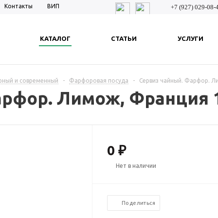
Контакты
ВИП
+7 (927) 029-08-
КАТАЛОГ
СТАТЬИ
УСЛУГИ
рный и современный
-
Фарфоровая посуда
-
Сервиз чайный. Фарфор. Ли
рфор. Лимож, Франция 19
0 ₽
Нет в наличии
Поделиться