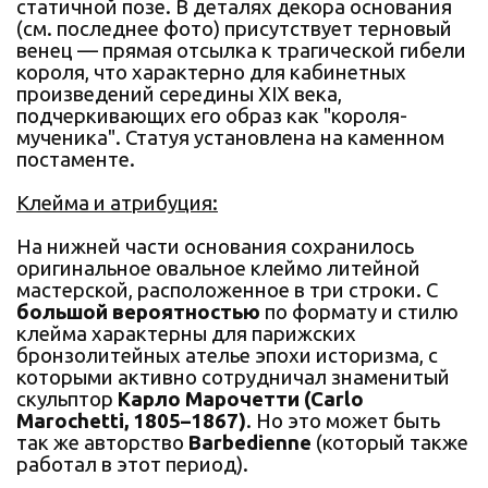
статичной позе. В деталях декора основания
(см. последнее фото) присутствует терновый
венец — прямая отсылка к трагической гибели
короля, что характерно для кабинетных
произведений середины XIX века,
подчеркивающих его образ как "короля-
мученика". Статуя установлена на каменном
постаменте.
Клейма и атрибуция:
На нижней части основания сохранилось
оригинальное овальное клеймо литейной
мастерской, расположенное в три строки. С
большой вероятностью
по формату и стилю
клейма характерны для парижских
бронзолитейных ателье эпохи историзма, с
которыми активно сотрудничал знаменитый
скульптор
Карло Марочетти (Carlo
Marochetti, 1805–1867)
. Но это может быть
так же авторство
Barbedienne
(который также
работал в этот период).