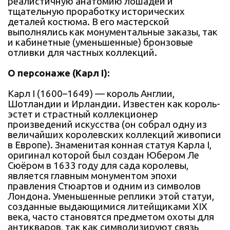
реалистичную анатомию лошадей и
тщательную проработку исторических
деталей костюма. В его мастерской
выполнялись как монументальные заказы, так
и кабинетные (уменьшенные) бронзовые
отливки для частных коллекций.
О персонаже (Карл I):
Карл I (1600–1649) — король Англии,
Шотландии и Ирландии. Известен как король-
эстет и страстный коллекционер
произведений искусства (он собрал одну из
величайших королевских коллекций живописи
в Европе). Знаменитая конная статуя Карла I,
оригинал которой был создан Юбером Ле
Сюёром в 1633 году для сада королевы,
является главным монументом эпохи
правления Стюартов и одним из символов
Лондона. Уменьшенные реплики этой статуи,
созданные выдающимися литейщиками XIX
века, часто становятся предметом охоты для
антикваров, так как символизируют связь