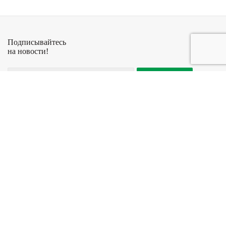
Подписывайтесь
на новости!
+7 (927) 029-08-45
© Антикварный
Компания
Информация
салон Стрелец
Контакты