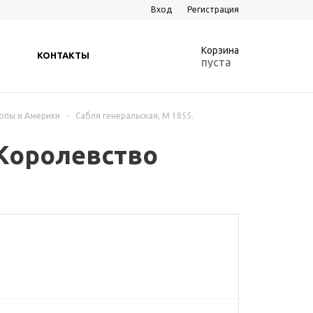
Вход
Регистрация
0
Корзина
КОНТАКТЫ
пуста
опы и Америки
-
Сабля генеральская, М 1855.
 Королевство