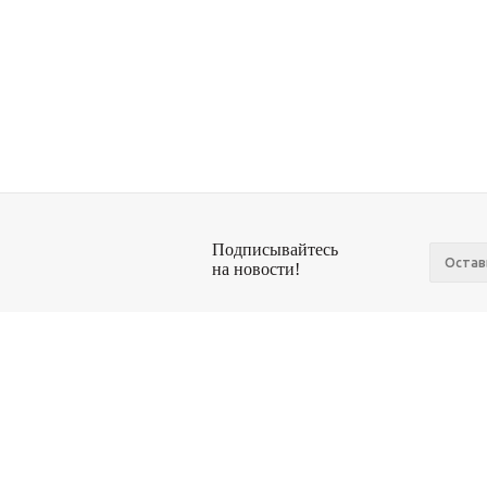
Подписывайтесь
на новости!
© Антикварный салон Стрелец
Компан
О компа
Новости
Сотрудн
Отзывы