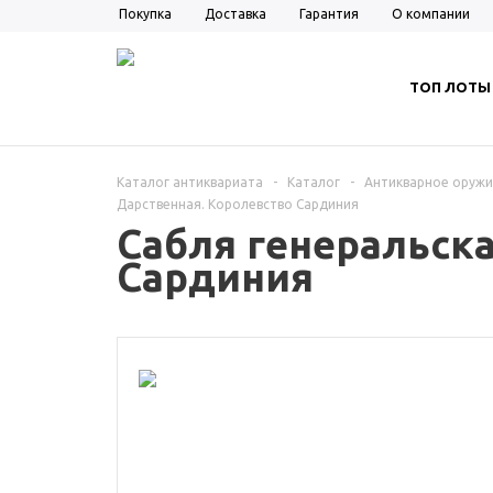
Покупка
Доставка
Гарантия
О компании
ТОП ЛОТЫ
Каталог антиквариата
-
Каталог
-
Антикварное оруж
Дарственная. Королевство Сардиния
Сабля генеральска
Сардиния