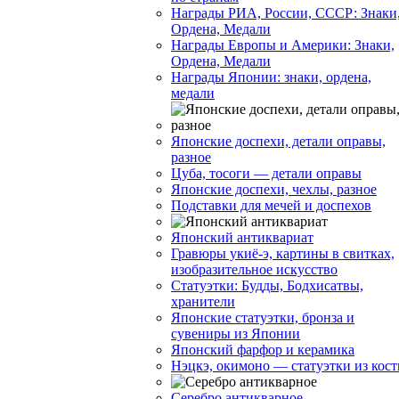
Награды РИА, России, СССР: Знаки
Ордена, Медали
Награды Европы и Америки: Знаки,
Ордена, Медали
Награды Японии: знаки, ордена,
медали
Японские доспехи, детали оправы,
разное
Цуба, тосоги — детали оправы
Японские доспехи, чехлы, разное
Подставки для мечей и доспехов
Японский антиквариат
Гравюры укиё-э, картины в свитках,
изобразительное искусство
Статуэтки: Будды, Бодхисатвы,
хранители
Японские статуэтки, бронза и
сувениры из Японии
Японский фарфор и керамика
Нэцкэ, окимоно — статуэтки из кост
Серебро антикварное