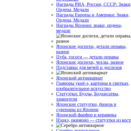
Награды РИА, России, СССР: Знаки
Ордена, Медали
Награды Европы и Америки: Знаки,
Ордена, Медали
Награды Японии: знаки, ордена,
медали
Японские доспехи, детали оправы,
разное
Цуба, тосоги — детали оправы
Японские доспехи, чехлы, разное
Подставки для мечей и доспехов
Японский антиквариат
Гравюры укиё-э, картины в свитках,
изобразительное искусство
Статуэтки: Будды, Бодхисатвы,
хранители
Японские статуэтки, бронза и
сувениры из Японии
Японский фарфор и керамика
Нэцкэ, окимоно — статуэтки из кост
Серебро антикварное