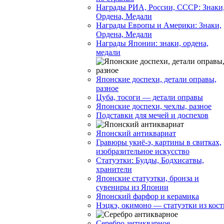
Награды РИА, России, СССР: Знаки
Ордена, Медали
Награды Европы и Америки: Знаки,
Ордена, Медали
Награды Японии: знаки, ордена,
медали
Японские доспехи, детали оправы,
разное
Цуба, тосоги — детали оправы
Японские доспехи, чехлы, разное
Подставки для мечей и доспехов
Японский антиквариат
Гравюры укиё-э, картины в свитках,
изобразительное искусство
Статуэтки: Будды, Бодхисатвы,
хранители
Японские статуэтки, бронза и
сувениры из Японии
Японский фарфор и керамика
Нэцкэ, окимоно — статуэтки из кост
Серебро антикварное