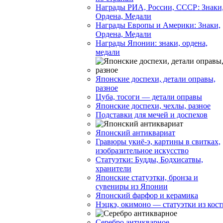
Награды РИА, России, СССР: Знаки
Ордена, Медали
Награды Европы и Америки: Знаки,
Ордена, Медали
Награды Японии: знаки, ордена,
медали
Японские доспехи, детали оправы,
разное
Цуба, тосоги — детали оправы
Японские доспехи, чехлы, разное
Подставки для мечей и доспехов
Японский антиквариат
Гравюры укиё-э, картины в свитках,
изобразительное искусство
Статуэтки: Будды, Бодхисатвы,
хранители
Японские статуэтки, бронза и
сувениры из Японии
Японский фарфор и керамика
Нэцкэ, окимоно — статуэтки из кост
Серебро антикварное